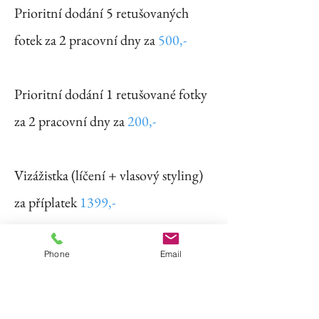
Prioritní dodání 5 retušovaných
fotek za 2 pracovní dny za
500,-​
Prioritní dodání 1 retušované fotky
za 2 pracovní dny za
200,-
Vizážistka (líčení + vlasový styling)
za příplatek
1399,-​​
Vizážistka "líčení a hair-styling u vás
Phone
Email
doma" za
1599,-​​​​​